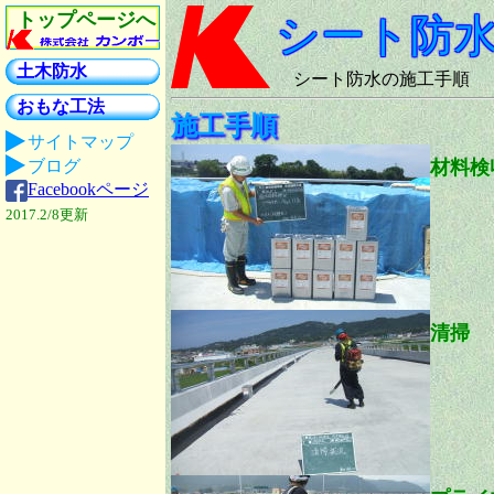
トップページへ
シート防
土木防水
シート防水の施工手順
おもな工法
施工手順
サイトマップ
ブログ
材料検
Facebookページ
2017.2/8更新
清掃